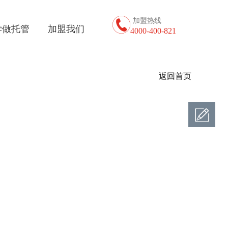
加盟热线
学做托管
加盟我们
4000-400-821
返回首页