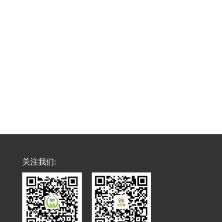
关注我们: