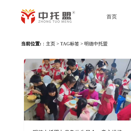
首页
当前位置:
：
主页
>
TAG标签
> 明德中托盟