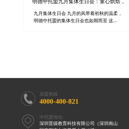
明德中托盟九月集体生日会：童心烘焙，
九月集体生日会 九月的风带着初秋的温柔，
明德中托盟的集体生日会也如期而至 这...
加盟热线
4000-400-821
中托盟地址:
深圳晋级教育科技有限公司（深圳南山