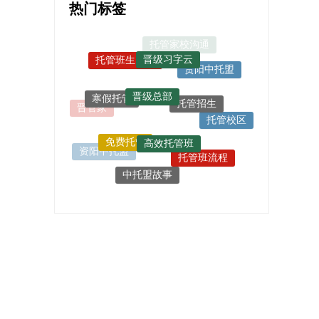
热门标签
晋级习字云
托管班生日会
贵阳中托盟
晋级总部
托管招生
寒假托管
晋管家
托管校区
高效托管班
免费托管
托管班流程
托管机构运营
资阳中托盟
中托盟故事
托管行业趋势
中托盟