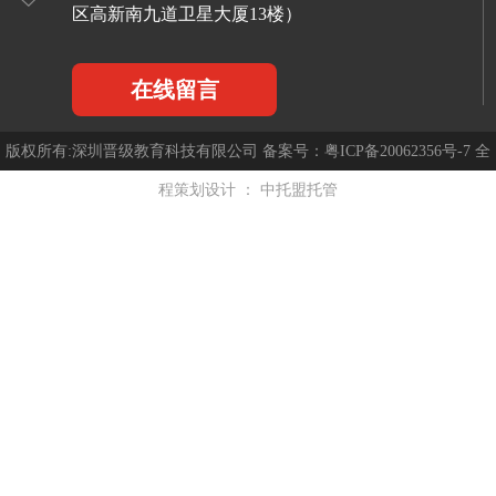
区高新南九道卫星大厦13楼）
在线留言
版权所有:深圳晋级教育科技有限公司 备案号：
粤ICP备20062356号-7
全
程策划设计 ：
中托盟托管