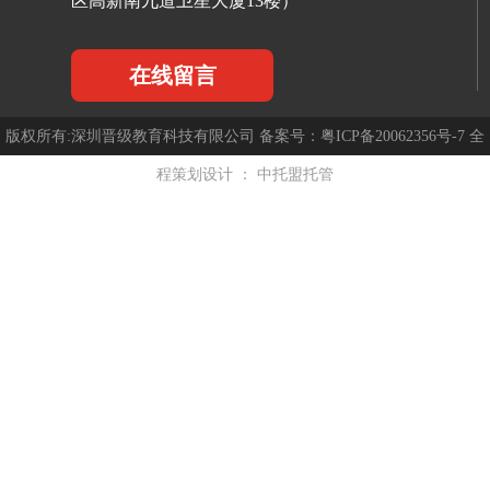
区高新南九道卫星大厦13楼）
在线留言
版权所有:深圳晋级教育科技有限公司 备案号：
粤ICP备20062356号-7
全
程策划设计 ：
中托盟托管